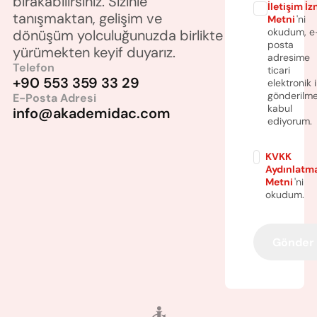
bırakabilirsiniz. Sizinle 
İletişim İz
tanışmaktan, gelişim ve 
Metni
'ni
okudum, e
dönüşüm yolculuğunuzda birlikte 
posta
yürümekten keyif duyarız.
adresime
Telefon
ticari
+90 553 359 33 29
elektronik i
gönderilme
E-Posta Adresi
kabul
info@akademidac.com
ediyorum.
KVKK
Aydınlatm
Metni
'ni
okudum.
Gönder