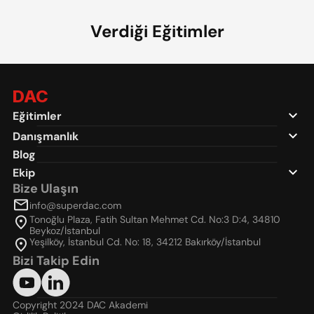
Verdiği Eğitimler
DAC
Eğitimler
Danışmanlık
Blog
Ekip
Bize Ulaşın
info@superdac.com
Tonoğlu Plaza, Fatih Sultan Mehmet Cd. No:3 D:4, 34810 
Beykoz/İstanbul
Yeşilköy, İstanbul Cd. No: 18, 34212 Bakırköy/İstanbul
Bizi Takip Edin
Copyright 2024 DAC Akademi