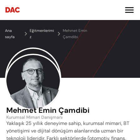
DAC
Ana 
Eğitmenlerimi
Mehmet Emin 
sayfa
z
Çamdibi
Mehmet Emin Çamdibi
Kurumsal Mimari Danışmanı
Yaklaşık 25 yıllık deneyime sahip, kurumsal mimari, BT 
yönetişimi ve dijital dönüşüm alanlarında uzman bir 
teknoloji lideridir. Farklı sektörlerde (otomotiv, finans, 