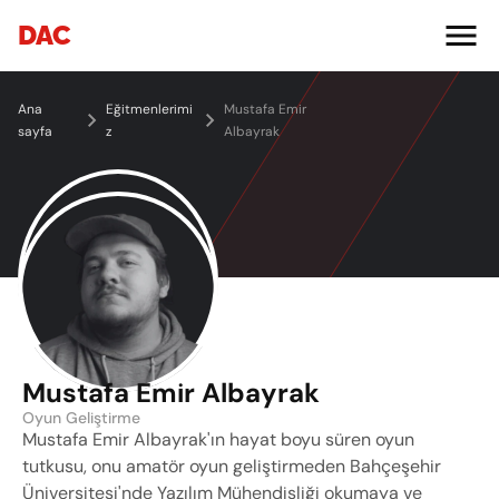
DAC
Ana 
Eğitmenlerimi
Mustafa Emir 
sayfa
z
Albayrak
Mustafa Emir Albayrak
Oyun Geliştirme
Mustafa Emir Albayrak'ın hayat boyu süren oyun 
tutkusu, onu amatör oyun geliştirmeden Bahçeşehir 
Üniversitesi'nde Yazılım Mühendisliği okumaya ve 