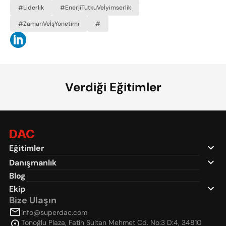
#Liderlik
#EnerjiTutkuVeİyimserlik
#ZamanVeİşYönetimi
#
Verdiği Eğitimler
DAC
Eğitimler
Danışmanlık
Blog
Ekip
Bize Ulaşın
info@superdac.com
Tonoğlu Plaza, Fatih Sultan Mehmet Cd. No:3 D:4, 34810 