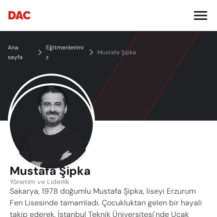
DAC
Ana 
Eğitmenlerimi
Mustafa Şipka
sayfa
z
Mustafa Şipka
Yönetim ve Liderlik
Sakarya, 1978 doğumlu Mustafa Şipka, liseyi Erzurum 
Fen Lisesinde tamamladı. Çocukluktan gelen bir hayali 
takip ederek, İstanbul Teknik Üniversitesi'nde Uçak 