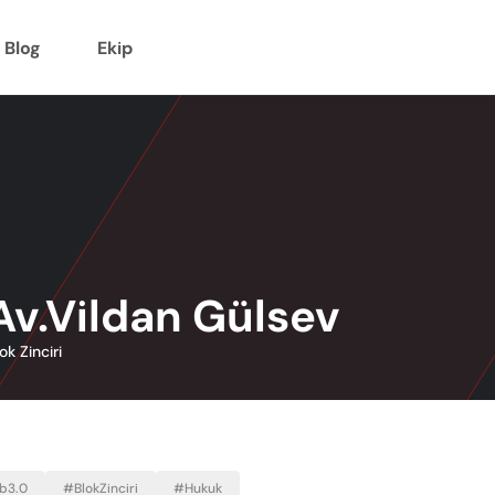
Blog
Ekip
Av.Vildan Gülsev
ok Zinciri
b3.0
#BlokZinciri
#Hukuk