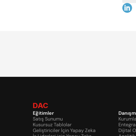
DAC
Eğitimler
Danışm
Satış Sunumu
Kurumla
Kusursuz Tablolar
Entegr
Geliştiriciler İçin Yapay Zeka
Dijital 