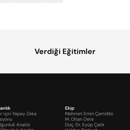
Verdiği Eğitimler
anlık
Ekip
r için Yapay Zeka 
Mehmet Emin Çamdibi
asyonu
M. Oltan Dere
Olgunluk Analizi
Doç. Dr. Eyüp Çalık