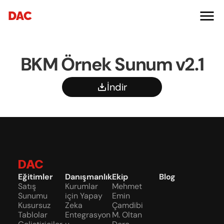
DAC
BKM Örnek Sunum v2.1
İndir
DAC
Eğitimler
Danışmanlık
Ekip
Blog
Satış 
Kurumlar 
Mehmet 
Sunumu
için Yapay 
Emin 
Kusursuz 
Zeka 
Çamdibi
Tablolar
Entegrasyon
M. Oltan 