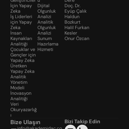
Geliştiriciler 
u
Dere
İçin Yapay 
Dijital 
Doç. Dr. 
Zeka
Olgunluk 
Eyüp Çalık
İş Liderleri 
Analizi
Haldun 
için Yapay 
Analitik 
Bozkurt
Zeka
Olgunluk 
Halil Furkan 
İnsan 
Analizi
Kesler
Kaynakları 
Sunum 
Onur Özcan
Analitiği
Hazırlama 
Çocuklar ve 
Hizmeti
Gençler için 
Yapay Zeka
Üretken 
Yapay Zeka
Analitik 
Yönetim 
Modeli
İnovasyon 
Analitiği
Veri 
Okuryazarlığ
ı
Bizi Takip Edin
Bize Ulaşın
info@akademidac.co