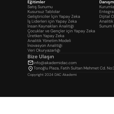
Eğitimler
Danışm
Satış Sunumu
Kurumla
Kusursuz Tablolar
Entegr
Geliştiriciler İçin Yapay Zeka
Dijital 
İş Liderleri için Yapay Zeka
Analitik
İnsan Kaynakları Analitiği
Sunum H
Çocuklar ve Gençler için Yapay Zeka
Üretken Yapay Zeka
Analitik Yönetim Modeli
İnovasyon Analitiği
Veri Okuryazarlığı
Bize Ulaşın
info@akademidac.com
Tonoğlu Plaza, Fatih Sultan Mehmet Cd. No:
Copyright 2024 DAC Akademi