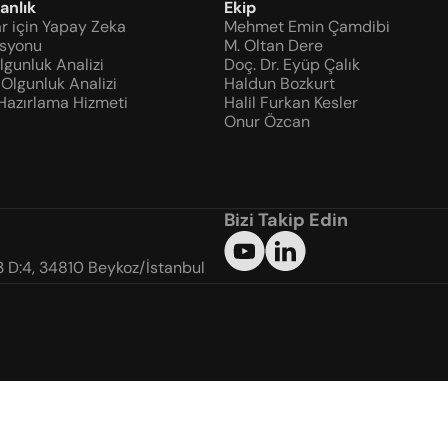
anlık
Ekip
r için Yapay Zeka 
Mehmet Emin Çamdibi
asyonu
M. Oltan Dere
Olgunluk Analizi
Doç. Dr. Eyüp Çalık
 Olgunluk Analizi
Haldun Bozkurt
azırlama Hizmeti
Halil Furkan Kesler
Onur Özcan
Bizi Takip Edin
3 D:4, 34810 Beykoz/İstanbul