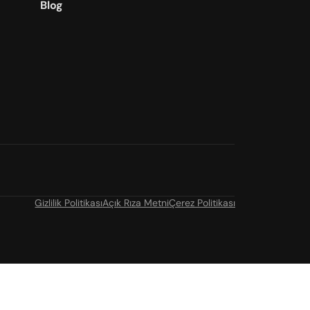
Blog
Gizlilik Politikası
Açık Rıza Metni
Çerez Politikası