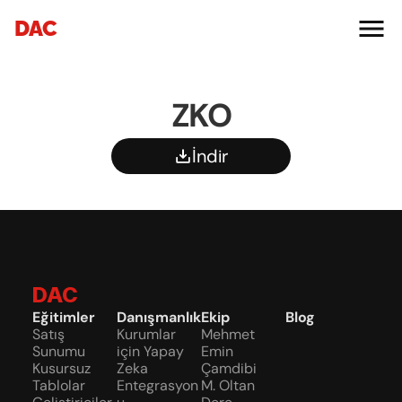
DAC
ZKO
İndir
DAC
Eğitimler
Danışmanlık
Ekip
Blog
Satış 
Kurumlar 
Mehmet 
Sunumu
için Yapay 
Emin 
Kusursuz 
Zeka 
Çamdibi
Tablolar
Entegrasyon
M. Oltan 