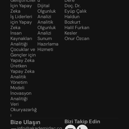
Geliştiriciler 
u
Dere
İçin Yapay 
Dijital 
Doç. Dr. 
Zeka
Olgunluk 
Eyüp Çalık
İş Liderleri 
Analizi
Haldun 
için Yapay 
Analitik 
Bozkurt
Zeka
Olgunluk 
Halil Furkan 
İnsan 
Analizi
Kesler
Kaynakları 
Sunum 
Onur Özcan
Analitiği
Hazırlama 
Çocuklar ve 
Hizmeti
Gençler için 
Yapay Zeka
Üretken 
Yapay Zeka
Analitik 
Yönetim 
Modeli
İnovasyon 
Analitiği
Veri 
Okuryazarlığ
ı
Bizi Takip Edin
Bize Ulaşın
info@akademidac.co