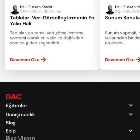
Halil Furkan Kesler
Halil Furkan K
5 Nis 2025
-
3 dk Okuma
2 Şub 2025
-
2
Tablolar: Veri Görselleştirmenin En 
Sunum Konula
Yalın Hali
Tablolar, en temel veri görselleştirme 
Sunum yapmak, bil
yöntemi olarak en yalın ve doğrudan 
yollarından biridir
sonuca giden seçenektir.
en önemli.
Devamını Oku
Devamını Oku
DAC
Eğitimler
Danışmanlık
Blog
Ekip
Bize Ulaşın