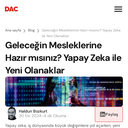
DAC
Ana sayfa
Blog
Geleceğin Mesleklerine Hazır mısınız? Yapay Zeka 
ile Yeni Olanaklar
Geleceğin Mesleklerine 
Hazır mısınız? Yapay Zeka ile 
Yeni Olanaklar
Haldun Bozkurt
Paylaş
30 Eki 2024
-
4 dk Okuma
Yapay zeka, iş dünyasında büyük değişimlere yol açarken, yeni 