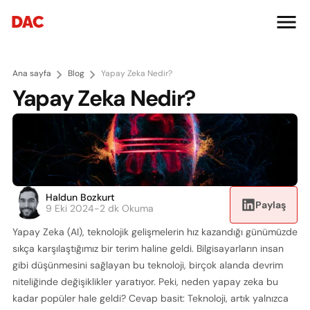
DAC
Ana sayfa
Blog
Yapay Zeka Nedir?
Yapay Zeka Nedir?
Haldun Bozkurt
Paylaş
9 Eki 2024
-
2 dk Okuma
Yapay Zeka (AI), teknolojik gelişmelerin hız kazandığı günümüzde 
sıkça karşılaştığımız bir terim haline geldi. Bilgisayarların insan 
gibi düşünmesini sağlayan bu teknoloji, birçok alanda devrim 
niteliğinde değişiklikler yaratıyor. Peki, neden yapay zeka bu 
kadar popüler hale geldi? Cevap basit: Teknoloji, artık yalnızca 