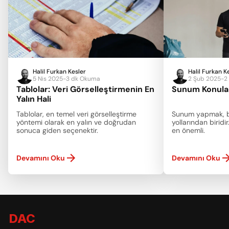
Halil Furkan Kesler
Halil Furkan K
5 Nis 2025
-
3 dk Okuma
2 Şub 2025
-
2
Tablolar: Veri Görselleştirmenin En 
Sunum Konula
Yalın Hali
Tablolar, en temel veri görselleştirme 
Sunum yapmak, bil
yöntemi olarak en yalın ve doğrudan 
yollarından biridir
sonuca giden seçenektir.
en önemli.
Devamını Oku
Devamını Oku
DAC