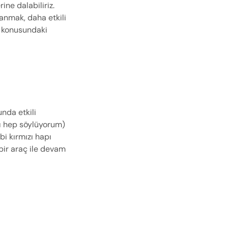
e dalabiliriz. 
nmak, daha etkili 
 konusundaki 
da etkili 
olacaktır. Anahtar teslim sunumu hazırlatayım diyorsanız (bu yolun yol olmadığını hep söylüyorum) 
 kırmızı hapı 
ir araç ile devam 