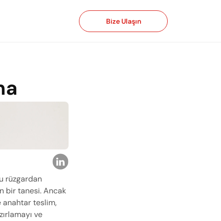
Bize Ulaşın
ma
u rüzgardan 
bir tanesi. Ancak 
 anahtar teslim, 
ırlamayı ve 