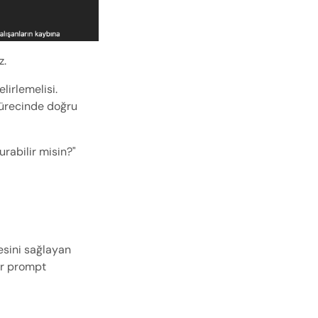
z.
lirlemelisi. 
ürecinde doğru 
rabilir misin?"
esini sağlayan 
ir prompt 