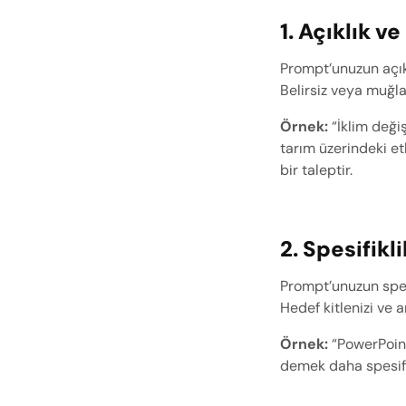
1. Açıklık ve
Prompt’unuzun açık 
Belirsiz veya muğla
Örnek:
 “İklim deği
tarım üzerindeki et
bir taleptir.
2. Spesifikli
Prompt’unuzun spesi
Hedef kitlenizi ve a
Örnek:
 “PowerPoint
demek daha spesifik