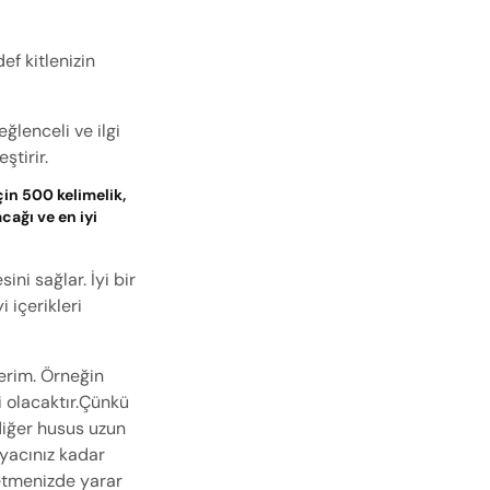
f kitlenizin 
ğlenceli ve ilgi 
ştirir.
in 500 kelimelik, 
cağı ve en iyi 
i sağlar. İyi bir 
 içerikleri 
rim. Örneğin 
 olacaktır.Çünkü 
iğer husus uzun 
yacınız kadar 
 etmenizde yarar 