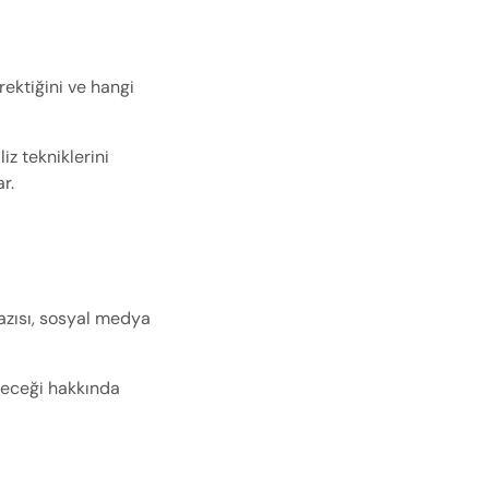
ktiğini ve hangi 
iz tekniklerini 
r.
yazısı, sosyal medya 
leceği hakkında 