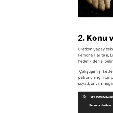
2. Konu v
Üretken yapay zeka'
Persona Haritası, 
hedef kitlenizi beli
"Çalıştığım şirkett
patronum için bir pe
soyad, unvan, negati