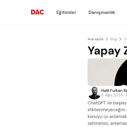
DAC
Eğitimler
Danışmanlık
Ana sayfa
Blog
Y
Yapay 
Halil Furkan K
5 Ağu 2024
-
ChatGPT ile başlaya
etkilenmeyeceğini 
konuyu iyi anlamak 
zahmetsiz, anlamad