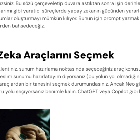
niz. Bu sözü çerçeveletip duvara astıktan sonra işin derinlerin
sarımı gibi yaratıcı süreçlerde yapay zekanın gücünden yararla
umlar oluşturmayı mümkün kılıyor. Bunun için prompt yazmak
erden bahsedeceğiz.
 Zeka Araçlarını Seçmek 
entiniz, sunum hazırlama noktasında seçeceğiniz araç konusun
 araçlardan bir tanesini seçmek durumundasınız. Ancak Neo gibi
u yolu seçiyorsanız benimle kalın. ChatGPT veya Copilot gibi b