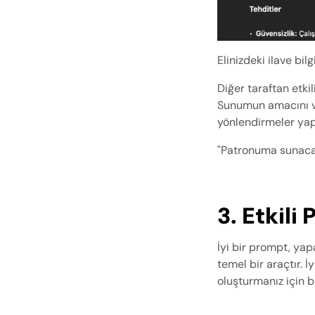
Elinizdeki ilave bil
Diğer taraftan etkil
Sunumun amacını ve
yönlendirmeler yap
"Patronuma sunacağ
3. Etkil
İyi bir prompt, yap
temel bir araçtır. İy
oluşturmanız için b