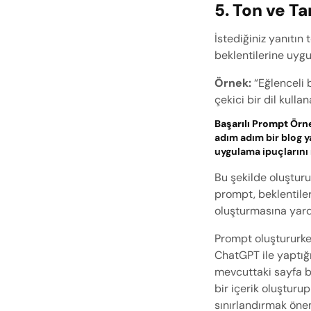
5. Ton ve Ta
İstediğiniz yanıtın
beklentilerine uygu
Örnek:
 “Eğlenceli 
çekici bir dil kulla
Başarılı Prompt Örn
adım adım bir blog yaz
uygulama ipuçlarını i
Bu şekilde oluşturu
prompt, beklentileri
oluşturmasına yard
Prompt oluştururke
ChatGPT ile yaptığı
mevcuttaki sayfa b
bir içerik oluşturu
sınırlandırmak öneml