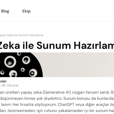
Blog
Ekip
apay Zeka ile Sunum Hazırlama
Zeka ile Sunum Hazırla
esler
3 dk Okuma
n üretken yapay zeka (Generative AI) rüzgarı heryeri sardı. B
düşünmeyen kimse yok diyebiliriz. Sunum konusu da bunlardan 
lazım. Her fırsatta söylüyorum. ChatGPT veya diğer araçlar ile
an, özümsemeden, işin ruhunu yakalamadan iyi bir sunum haz