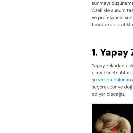
sunmayı düşünemezsi
Özellikle sunum ta
ve profesyonel sun
tecrübe ve pratikl
1. Yapay
Yapay zekadan bekl
şu yazıda bulunan
seçerek zor ve doğr
ediyor olacağız.